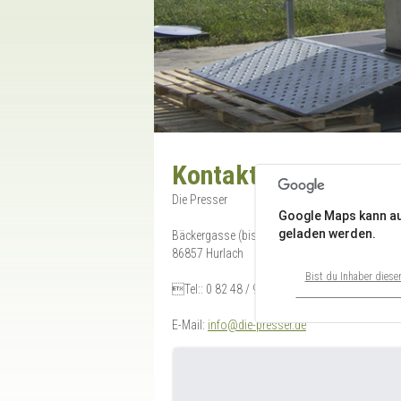
Kontakt
Die Presser
Google Maps kann auf
geladen werden.
Bäckergasse (bis zum Ende des Feldweges)
86857 Hurlach
Bist du Inhaber diese
Tel:: 0 82 48 / 90 29 61
E-Mail:
info@die-presser.de