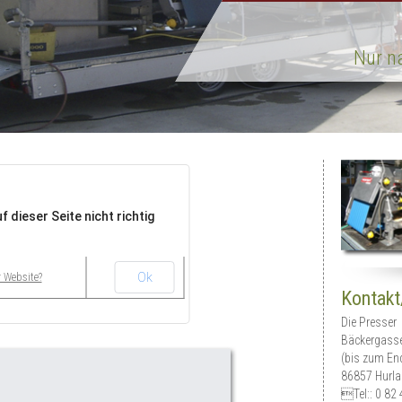
Nur n
 dieser Seite nicht richtig
Ok
r Website?
Kontak
Die Presser
Bäckergass
(bis zum En
86857 Hurla
Tel:: 0 82