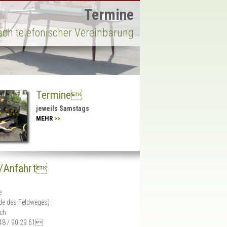
Termine
ach telefonischer Vereinbarung
Termine
jeweils Samstags
MEHR
>>
t/Anfahrt
e
de des Feldweges)
ch
 48 / 90 29 61